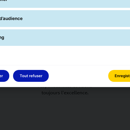
d’audience
ng
Nous sommes
engagés
Nous tenons nos
er
Tout refuser
Enregist
promesses, assumons nos
responsabilités et visons
toujours l'excellence.