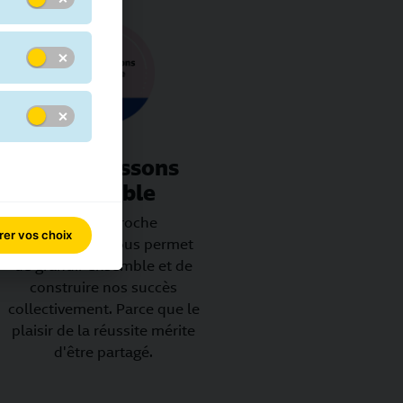
Nous agissons
ensemble
Notre approche
rer vos choix
collaborative nous permet
de grandir ensemble et de
construire nos succès
collectivement. Parce que le
plaisir de la réussite mérite
d'être partagé.