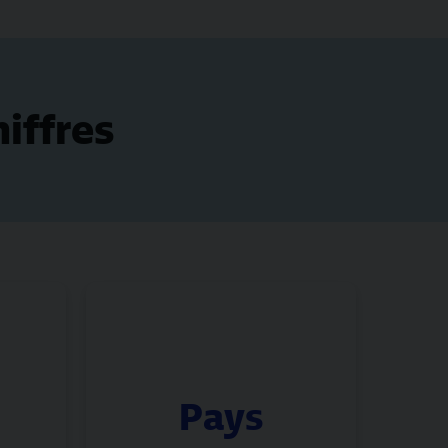
iffres
Grâce à ses propres filiales
Pays
ron
et à ses partenaires, le
S.
groupe GLS couvre plus de