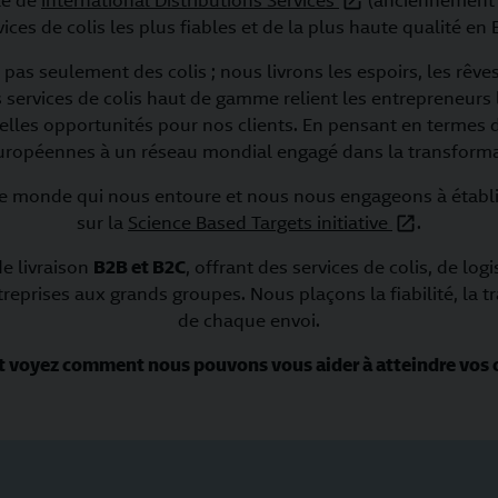
le de
International Distributions Services
(anciennement R
vices de colis les plus fiables et de la plus haute qualité e
s pas seulement des colis ; nous livrons les espoirs, les rêve
ervices de colis haut de gamme relient les entrepreneurs
elles opportunités pour nos clients. En pensant en termes 
européennes à un réseau mondial engagé dans la transformati
e monde qui nous entoure et nous nous engageons à établir
sur la
Science Based Targets initiative
.
e livraison
B2B et B2C
, offrant des services de colis, de lo
reprises aux grands groupes. Nous plaçons la fiabilité, la t
de chaque envoi.
t voyez comment nous pouvons vous aider à atteindre vos o