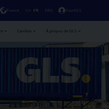
France
EN
FR
FAQ
YourGLS
re
Carrière
À propos de GLS