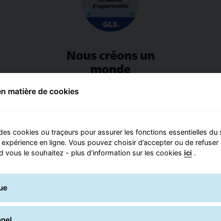
Nous créons un
monde
d’opportunités
en matière de cookies
Notre audace et notre goût
du challenge font de nous
des pionniers dans nos
des cookies ou traçeurs pour assurer les fonctions essentielles du 
métiers. Esprit
 expérience en ligne. Vous pouvez choisir d’accepter ou de refuse
entrepreneurial, curiosité et
 vous le souhaitez - plus d’information sur les cookies
ici
.
optimisme caractérisent
chacune de nos actions.
ue
nnel