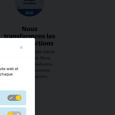
Nous
transformons les
idées en actions
Chaque bonne idée mérite
d'être explorée. Nous
testons, nous évaluons,
site web et
nous perfectionnons.
r chaque
Encore et toujours.