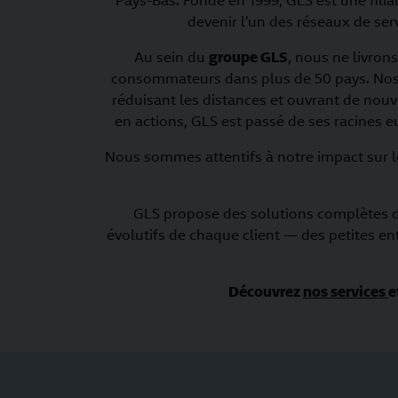
Pays-Bas. Fondé en 1999, GLS est une filia
devenir l’un des réseaux de ser
Au sein du
groupe GLS
, nous ne livron
consommateurs dans plus de 50 pays. Nos s
réduisant les distances et ouvrant de nouv
en actions, GLS est passé de ses racines 
Nous sommes attentifs à notre impact sur l
GLS propose des solutions complètes d
évolutifs de chaque client — des petites ent
Découvrez
nos services
e