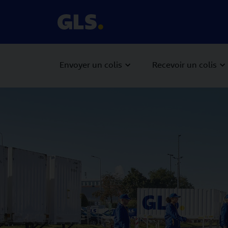
Envoyer un colis
Recevoir un colis
Carousel with slides shown at a time. Use the Previous and