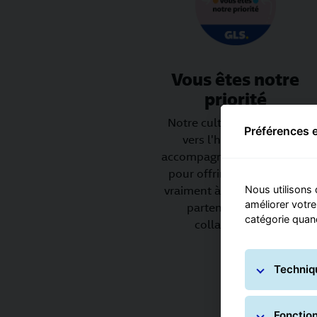
Vous êtes notre
priorité
Notre culture est tournée
Préférences 
vers l'humain. Nous
accompagnons et innovons
pour offrir ce qui compte
vraiment à nos clients, nos
Nous utilisons 
améliorer votre
partenaires et nos
catégorie quand
collaborateurs.
Techniq
Fonctio