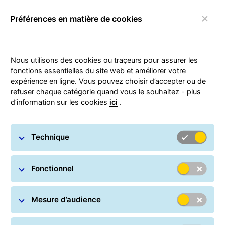
Préférences en matière de cookies
Basculer la navigation
Nous utilisons des cookies ou traçeurs pour assurer les
fonctions essentielles du site web et améliorer votre
expérience en ligne. Vous pouvez choisir d’accepter ou de
Qualité et durabilité
refuser chaque catégorie quand vous le souhaitez - plus
d’information sur les cookies
ici
.
certifiées
GLS France assure, contrôle et améliore la qualité et la
Technique
durabilité grâce à un système de gestion de la qualité
et de l'environnement à l’échelle européenne.
Fonctionnel
L'entreprise est certifiée selon les normes DIN ISO
9001:2015 et 14001:2015 par Dekra, l'un des plus grands
organismes internationaux de certification de gestion.
Mesure d’audience
En tant que telle, GLS France répond à des normes
élevées reconnues au niveau international.