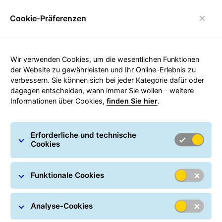
Cookie-Präferenzen
Umschalten der Navigation
Wir verwenden Cookies, um die wesentlichen Funktionen
Versandrechner - Porto online
der Website zu gewährleisten und Ihr Online-Erlebnis zu
verbessern. Sie können sich bei jeder Kategorie dafür oder
berechnen
dagegen entscheiden, wann immer Sie wollen - weitere
Informationen über Cookies,
finden Sie hier
.
Was der Versand Ihres Paketes mit GLS kostet, ermitteln
Sie einfach mit dem Versandrechner. Die Preise gelten für
Erforderliche und technische
den Versand über GLS PaketShops und für den Online-
Cookies
Paketversand mit GLS-ONE. Ein Paket darf bis zu 60 cm
hoch, 80 cm breit, 200 cm lang und 31,5 kg schwer sein.
Funktionale Cookies
Das Gurtmaß des Pakets, das heißt Umfang zuzüglich der
längsten Seite, darf bis zu 300 cm betragen.
Analyse-Cookies