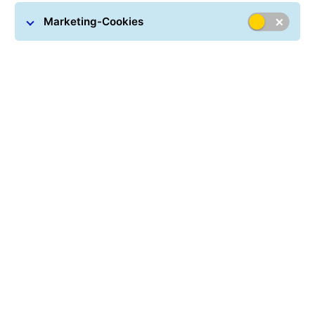
Marketing-Cookies
Paketmaße
Bitte geben Sie die Größe Ihres Paketes an.
Länge (cm) *
Breite (cm) *
Höhe (cm) *