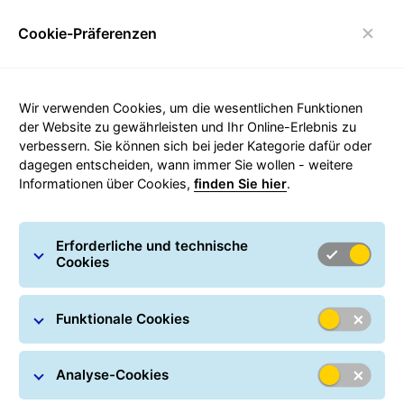
Cookie-Präferenzen
Umschalten der Navigation
Wir verwenden Cookies, um die wesentlichen Funktionen
Retourenpakete
der Website zu gewährleisten und Ihr Online-Erlebnis zu
verbessern. Sie können sich bei jeder Kategorie dafür oder
dagegen entscheiden, wann immer Sie wollen - weitere
Informationen über Cookies,
finden Sie hier
.
Erforderliche und technische
Interner Systemfehler [session does not
Cookies
exist!].
Bitte versuchen Sie es in wenigen Minuten
erneut.
Funktionale Cookies
Analyse-Cookies