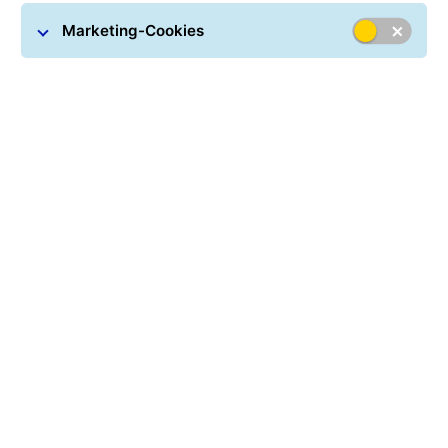
Bitte geben Sie hier Ihre Track-ID ein
Marketing-Cookies
Paketzustellung
Schnell und zuverlässig - so wollen Sie Ihr Paket
erhalten. Und genau so will GLS Pakete auch
zustellen.
Weitere Informationen um paketzustellung