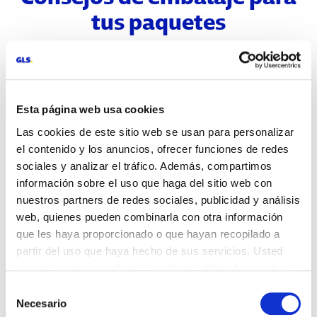
tus paquetes
¿Cómo me aseguro de que el contenido se mantenga
seguro? ¿Cómo debo embalar mis paquetes? Te
ayudamos con estas gestiones y te damos trucos y
consejos para que puedas realizarlo de una forma
Esta página web usa cookies
sencilla.
Las cookies de este sitio web se usan para personalizar
el contenido y los anuncios, ofrecer funciones de redes
sociales y analizar el tráfico. Además, compartimos
Embala
información sobre el uso que haga del sitio web con
nuestros partners de redes sociales, publicidad y análisis
correctamente tus
web, quienes pueden combinarla con otra información
que les haya proporcionado o que hayan recopilado a
paquetes
partir del uso que haya hecho de sus servicios. Usted
acepta nuestras cookies si continúa utilizando nuestro
Cómo hacerlo de manera fácil.
sitio web.
Selección
Necesario
de