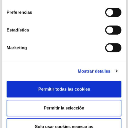
consentimiento
Preferencias
Estadística
Marketing
Guía de embalaje
Mostrar detalles
En GLS hacemos todo lo posible para que tu envío
llegue al destinatario a tiempo y en perfectas
condiciones. En esta guía de embalaje, encontrarás
Permitir todas las cookies
una serie de recomendaciones a tener en cuenta a la
hora de embalar un paquete y enviarlo con nosotros.
Permitir la selección
La seguridad de tus envíos es una de nuestras
prioridades.
Solo usar cookies necesarias