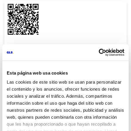
Descarga My GLS en iOS
Lee el código QR y descárgala en tu dispositivo
Descargar
Esta página web usa cookies
Las cookies de este sitio web se usan para personalizar
el contenido y los anuncios, ofrecer funciones de redes
sociales y analizar el tráfico. Además, compartimos
información sobre el uso que haga del sitio web con
nuestros partners de redes sociales, publicidad y análisis
Diseño renovado
web, quienes pueden combinarla con otra información
que les haya proporcionado o que hayan recopilado a
Nuevo diseño adaptado a la identidad visual