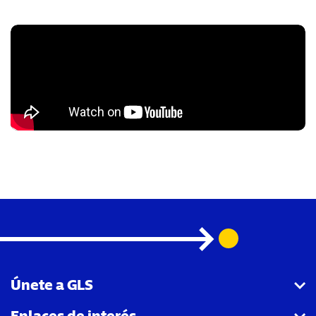
Carousel with slides shown at a time. Use the Previous and
Únete a GLS
Enlaces de interés
Quiero ser Agencia colaboradora