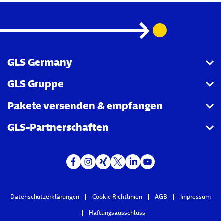
GLS Germany
GLS Gruppe
Über uns
Pakete versenden & empfangen
GLS informiert
GLS Gruppe Homepage
GLS-Partnerschaften
Newsroom
Datenschutz GLS Gruppe
Pakete versenden
Karriere
Pakete empfangen
BVB Borussia Dortmund
Umleitung von Paketen
DLV
Sendungsverfolgung
ClimatePartner
Datenschutzerklärungen
Cookie Richtlinien
AGB
Impressum
PaketShops
Haftungsausschluss