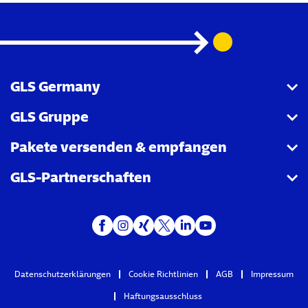
GLS Germany
GLS Gruppe
Über uns
Pakete versenden & empfangen
GLS informiert
GLS Gruppe Homepage
GLS-Partnerschaften
Newsroom
Datenschutz GLS Gruppe
Pakete versenden
Karriere
Pakete empfangen
BVB Borussia Dortmund
Umleitung von Paketen
DLV
Sendungsverfolgung
ClimatePartner
Datenschutzerklärungen
Cookie Richtlinien
AGB
Impressum
PaketShops
Haftungsausschluss