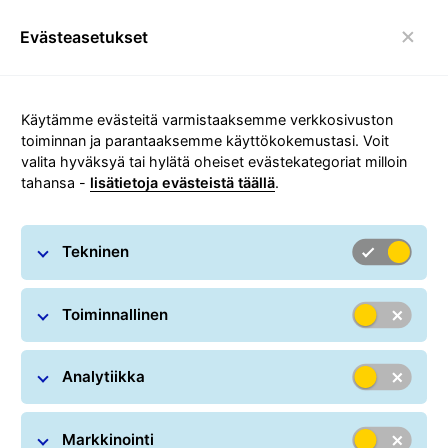
Evästeasetukset
toggle navigointi
Carousel with slides shown at a time. Use the Previous and
Käytämme evästeitä varmistaaksemme verkkosivuston
toiminnan ja parantaaksemme käyttökokemustasi. Voit
valita hyväksyä tai hylätä oheiset evästekategoriat milloin
tahansa -
lisätietoja evästeistä täällä
.
Tekninen
Toiminnallinen
Analytiikka
Markkinointi