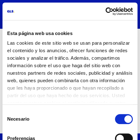
Navegación de palanca
Esta página web usa cookies
21 octubre 2024
Las cookies de este sitio web se usan para personalizar
el contenido y los anuncios, ofrecer funciones de redes
sociales y analizar el tráfico. Además, compartimos
información sobre el uso que haga del sitio web con
nuestros partners de redes sociales, publicidad y análisis
web, quienes pueden combinarla con otra información
que les haya proporcionado o que hayan recopilado a
partir del uso que haya hecho de sus servicios. Usted
acepta nuestras cookies si continúa utilizando nuestro
sitio web.
Selección
Necesario
de
consentimiento
Preferencias