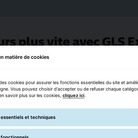
rs plus vite avec GLS 
lis depuis l'Ontario et le Québec parto
en matière de cookies
le lendemain.
des cookies pour assurer les fonctions essentielles du site et améli
igne. Vous pouvez choisir d'accepter ou de refuser chaque catégor
n savoir plus sur les cookies,
cliquez ici
.
essentiels et techniques
 fonctionnels