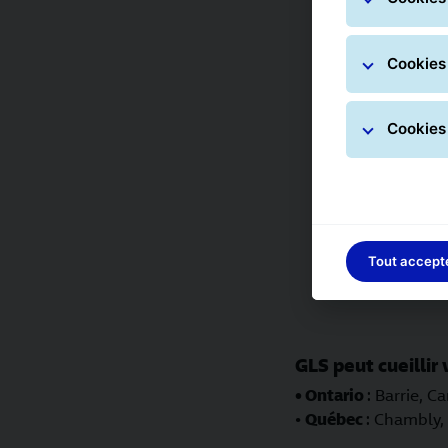
Cookies
Cookies 
Tout accept
GLS peut cueillir 
• Ontario
: Barrie, 
•
Québec
: Chambly,