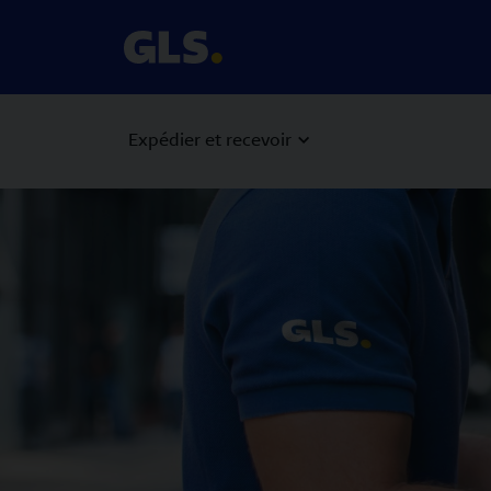
Expédier et recevoir
Carousel with slides shown at a time. Use the Previous and