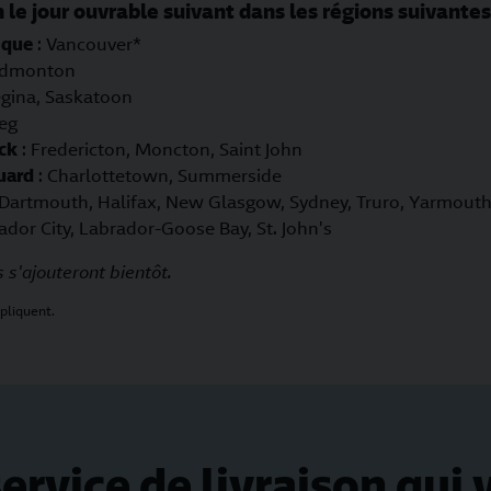
 le jour ouvrable suivant dans les régions suivantes
ique
: Vancouver*
 Edmonton
egina, Saskatoon
eg
ck
: Fredericton, Moncton, Saint John
uard
: Charlottetown, Summerside
 Dartmouth, Halifax, New Glasgow, Sydney, Truro, Yarmout
ador City, Labrador-Goose Bay, St. John's
 s'ajouteront bientôt.
pliquent.
ervice de livraison qui