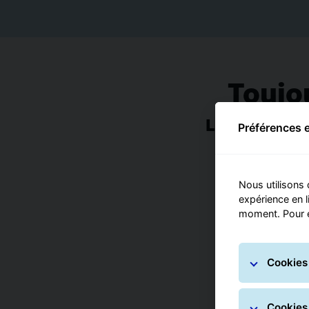
Toujou
Livrez vos co
Préférences 
Nous utilisons 
expérience en l
moment. Pour e
Cookies 
Cookies