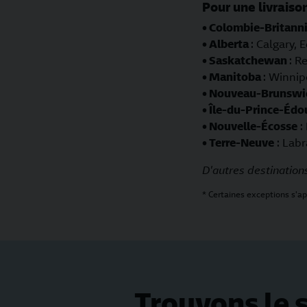
Pour une livraison
• Colombie-Britann
• Alberta
: Calgary,
• Saskatchewan
: R
• Manitoba
: Winnip
• Nouveau-Brunswi
• Île-du-Prince-Édo
•
Nouvelle-Écosse
:
•
Terre-Neuve
: Labr
D'autres destinations
* Certaines exceptions s'ap
Trouvons le s