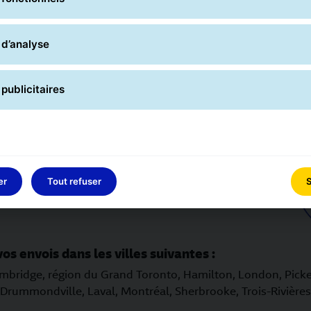
 d’analyse
publicitaires
er
Tout refuser
S
vos envois dans les villes suivantes :
Cambridge, région du Grand Toronto, Hamilton, London, Pick
 Drummondville, Laval, Montréal, Sherbrooke, Trois-Rivières