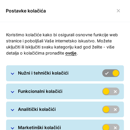
Postavke kolačića
Prebaci navigaciju
Koristimo kolačiće kako bi osigurali osnovne funkcije web
stranice i poboljšali Vaše internetsko iskustvo. Možete
uključiti ili isključiti svaku kategoriju kad god želite - više
GLS General Logistics
detalja o kolačićima pronađite
ovdje
.
Systems Croatia d.o.o. za
usluge
Nužni i tehnički kolačići
Opći Uvjeti Poslovanja za prijevoz i
Funkcionalni kolačići
rukovanje paketima
Analitički kolačići
Marketinški kolačići