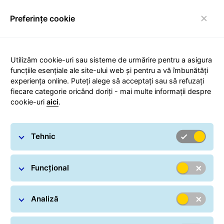
Preferințe cookie
Comutare navigare
Carousel with slides shown at a time. Use the Previous and
Utilizăm cookie-uri sau sisteme de urmărire pentru a asigura
funcțiile esențiale ale site-ului web și pentru a vă îmbunătăți
experiența online. Puteți alege să acceptați sau să refuzați
Descarcă GLS App!
fiecare categorie oricând doriți - mai multe informații despre
cookie-uri
aici
.
Tehnic
Funcțional
Analiză
Unde se află expedierea mea?