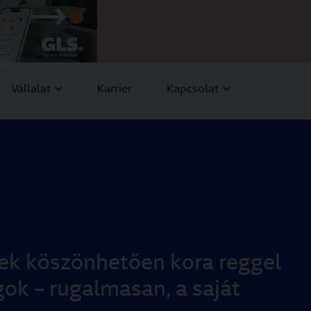
App/?utm_source=Group+site&utm_medium=Campaign+Ban
agyarország
EN
HU
GYIK
Login
Vállalat
Karrier
Kapcsolat
ek köszönhetően kora reggel
ok – rugalmasan, a saját