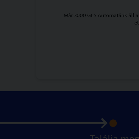
Már 3000 GLS Automatánk áll az
e
Találja me