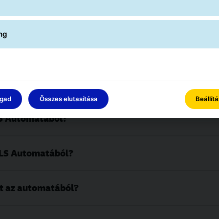
ng
t arról, hogy a GLS Automatából átvehető a csoma
ogad
Összes elutasítása
Beállít
LS Automatából?
GLS Automatából?
t az automatából?