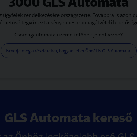
3000 GLS Automata
 ügyfelek rendelkezésére országszerte. Továbbra is azon 
lérhetővé tegyük ezt a kényelmes csomagátvételi lehetősége
Csomagautomata üzemeltetőnek jelentkezne?
Ismerje meg a részleteket, hogyan lehet Önnél is GLS Automata!
GLS Automata kereső
g az Önhöz legközelebb eső GLS