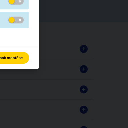
gom?
ások mentése