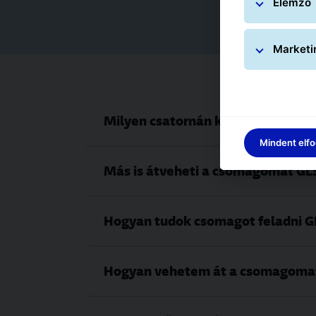
Elemző
Marketi
Milyen csatornán kapok értesítés
Mindent elf
Más is átveheti a csomagomat G
Hogyan tudok csomagot feladni 
Hogyan vehetem át a csomagoma