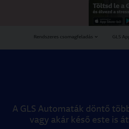
Visit https://g
Rendszeres csomagfeladás
GLS Ap
A GLS Automaták döntő több
vagy akár késő este is 