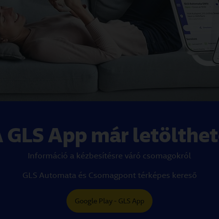
 GLS App már letölthe
Információ a kézbesítésre váró csomagokról
GLS Automata és Csomagpont térképes kereső
Google Play - GLS App