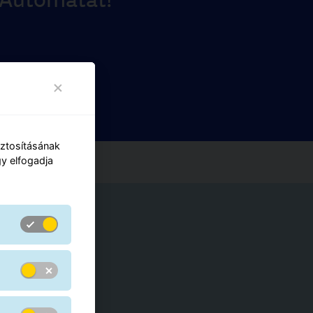
iztosításának
y elfogadja
ek