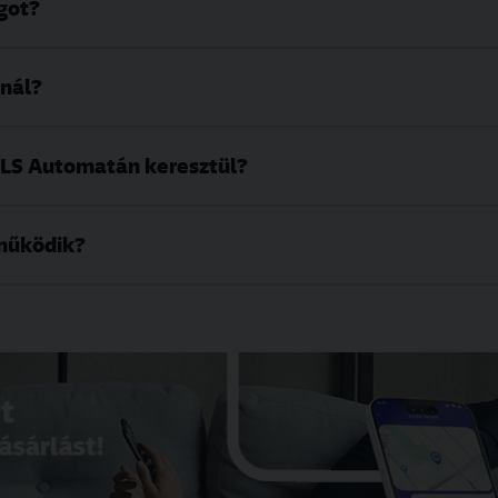
got?
ánál?
LS Automatán keresztül?
működik?