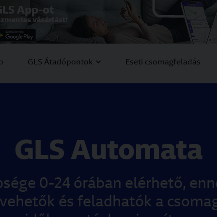
ls-group.com/HU/Rendszeres-csomagfelad%C3%A1s/GLS-
M
p
GLS Átadópontok
Eseti csomagfeladás
GLS Automata
sége 0-24 órában elérhető, enn
átvehetők és feladhatók a csomag