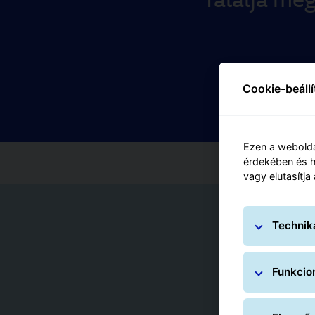
Cookie-beáll
Ezen a webolda
érdekében és h
vagy elutasítja
Technik
Funkcion
G