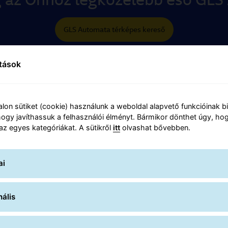
GLS Automata térképes kereső
ítások
lon sütiket (cookie) használunk a weboldal alapvető funkcióinak b
ogy javíthassuk a felhasználói élményt. Bármikor dönthet úgy, hog
 az egyes kategóriákat. A sütikről
itt
olvashat bővebben.
ai
ális
yakran Ismételt Kérdés