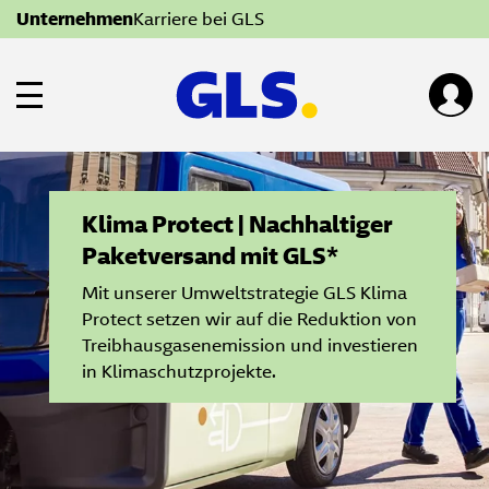
Zur Hauptnavigation springen
Zum Inhalt springen
Unternehmen
Karriere bei GLS
Zur Startseite
Menü anzeigen
Klima Protect | Nachhaltiger
Paketversand mit GLS*
Mit unserer Umweltstrategie GLS Klima
Protect setzen wir auf die Reduktion von
Treibhausgasenemission und investieren
in Klimaschutzprojekte.